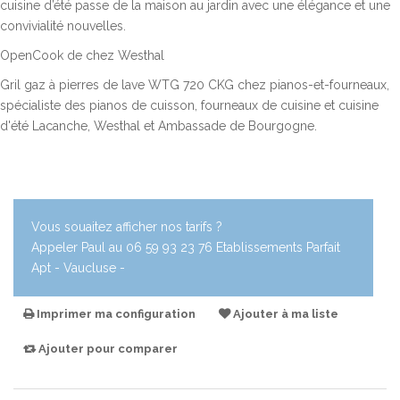
cuisine d’été passe de la maison au jardin avec une élégance et une
convivialité nouvelles.
OpenCook de chez Westhal
Gril gaz à pierres de lave WTG 720 CKG chez pianos-et-fourneaux,
spécialiste des pianos de cuisson, fourneaux de cuisine et cuisine
d'été Lacanche, Westhal et Ambassade de Bourgogne.
Vous souaitez afficher nos tarifs ?
Appeler Paul au 06 59 93 23 76 Etablissements Parfait
Apt - Vaucluse -
Imprimer ma configuration
Ajouter à ma liste
Ajouter pour comparer