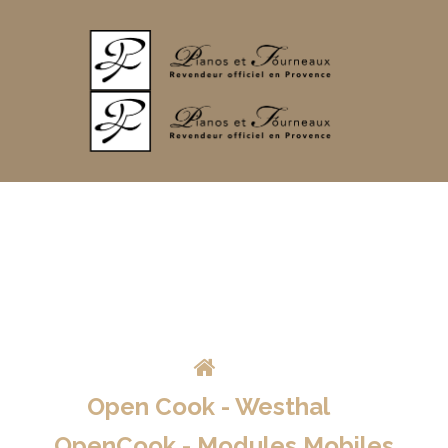
>
Open Cook - Westhal
>
OpenCook - Modules Mobiles