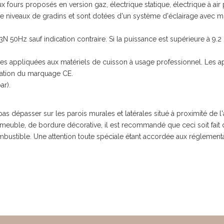
ours proposés en version gaz, électrique statique, électrique à air p
e niveaux de gradins et sont dotées d'un système d'éclairage avec mis
0Hz sauf indication contraire. Si la puissance est supérieure à 9.2
ives appliquées aux matériels de cuisson à usage professionnel. Les
lisation du marquage CE.
ar).
épasser sur les parois murales et latérales situé à proximité de l'a
n meuble, de bordure décorative, il est recommandé que ceci soit fait d
ustible. Une attention toute spéciale étant accordée aux réglementat