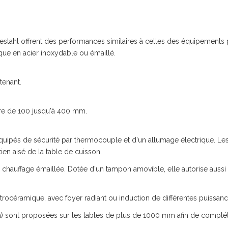
estahl offrent des performances similaires à celles des équipements 
ique en acier inoxydable ou émaillé.
tenant.
ètre de 100 jusqu'à 400 mm.
équipés de sécurité par thermocouple et d'un allumage électrique. Les 
en aisé de la table de cuisson.
hauffage émaillée. Dotée d'un tampon amovible, elle autorise aussi le
vitrocéramique, avec foyer radiant ou induction de différentes puissa
cha) sont proposées sur les tables de plus de 1000 mm afin de complét