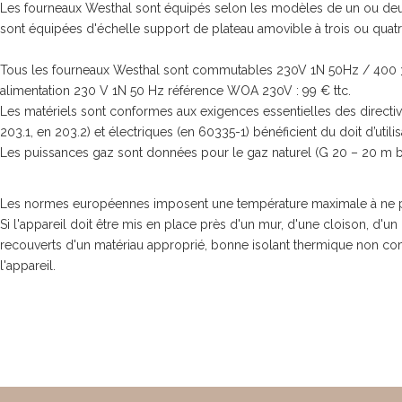
Les fourneaux Westhal sont équipés selon les modèles de un ou deux f
sont équipées d'échelle support de plateau amovible à trois ou quatr
Tous les fourneaux Westhal sont commutables 230V 1N 50Hz / 400 3N 5
alimentation 230 V 1N 50 Hz référence WOA 230V : 99 € ttc.
Les matériels sont conformes aux exigences essentielles des direct
203.1, en 203.2) et électriques (en 60335-1) bénéficient du doit d’uti
Les puissances gaz sont données pour le gaz naturel (G 20 – 20 m b
Les normes européennes imposent une température maximale à ne pas d
Si l'appareil doit être mis en place près d'un mur, d'une cloison, d'u
recouverts d'un matériau approprié, bonne isolant thermique non comb
l'appareil.