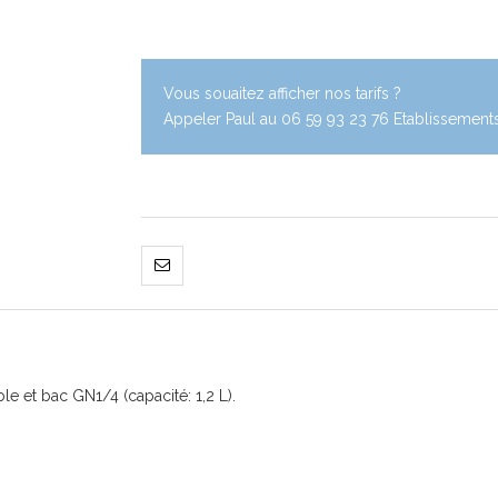
Vous souaitez afficher nos tarifs ?
Appeler Paul au 06 59 93 23 76 Etablissements 
e et bac GN1/4 (capacité: 1,2 L).