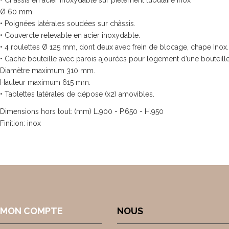
• Châssis en acier inoxydable sur piètement tubulaire inox
Ø 60 mm.
• Poignées latérales soudées sur châssis.
• Couvercle relevable en acier inoxydable.
• 4 roulettes Ø 125 mm, dont deux avec frein de blocage, chape Inox.
• Cache bouteille avec parois ajourées pour logement d’une bouteille
Diamètre maximum 310 mm.
Hauteur maximum 615 mm.
• Tablettes latérales de dépose (x2) amovibles.
Dimensions hors tout: (mm) L.900 - P.650 - H.950
Finition: inox
MON COMPTE
NOUS