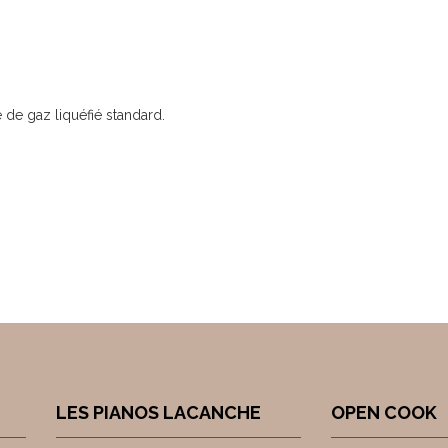
 de gaz liquéfié standard.
LES PIANOS LACANCHE
OPEN COOK