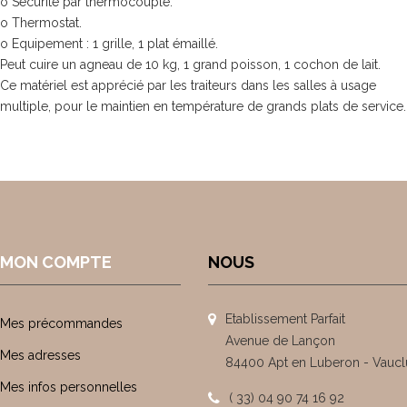
o Sécurité par thermocouple.
o Thermostat.
o Equipement : 1 grille, 1 plat émaillé.
Peut cuire un agneau de 10 kg, 1 grand poisson, 1 cochon de lait.
Ce matériel est apprécié par les traiteurs dans les salles à usage
multiple, pour le maintien en température de grands plats de service.
MON COMPTE
NOUS
Etablissement Parfait
Mes précommandes
Avenue de Lançon
Mes adresses
84400 Apt en Luberon - Vaucl
Mes infos personnelles
( 33) 04 90 74 16 92