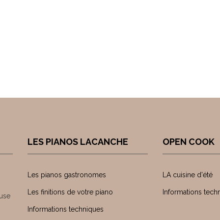
LES PIANOS LACANCHE
OPEN COOK
Les pianos gastronomes
LA cuisine d'été
Les finitions de votre piano
Informations tech
use
Informations techniques