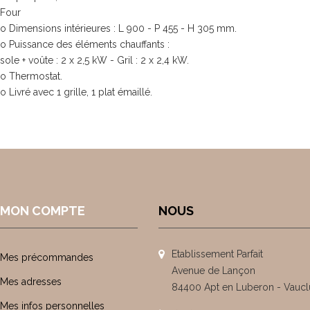
Four
o Dimensions intérieures : L 900 - P 455 - H 305 mm.
o Puissance des éléments chauffants :
sole + voûte : 2 x 2,5 kW - Gril : 2 x 2,4 kW.
o Thermostat.
o Livré avec 1 grille, 1 plat émaillé.
MON COMPTE
NOUS
Etablissement Parfait
Mes précommandes
Avenue de Lançon
Mes adresses
84400 Apt en Luberon - Vaucl
Mes infos personnelles