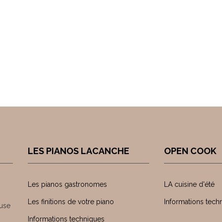
LES PIANOS LACANCHE
OPEN COOK
Les pianos gastronomes
LA cuisine d'été
Les finitions de votre piano
Informations tech
use
Informations techniques