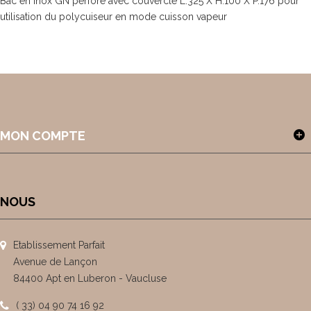
Bac en inox GN perforé avec couvercle L.325 X H.100 X P.176 pour
utilisation du polycuiseur en mode cuisson vapeur
MON COMPTE
NOUS
Etablissement Parfait
Avenue de Lançon
84400 Apt en Luberon - Vaucluse
( 33) 04 90 74 16 92