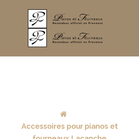
>
Accessoires pour pianos et
fourneaux Lacanche