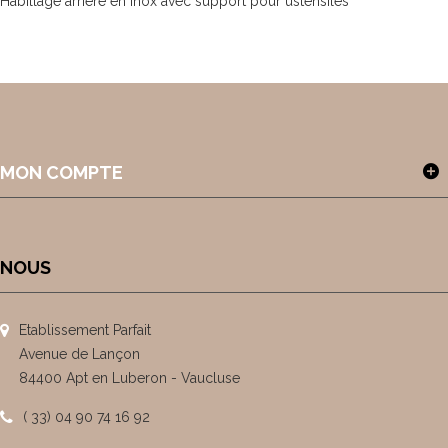
Habillage arrière en inox avec support pour ustensiles
MON COMPTE
NOUS
Etablissement Parfait
Avenue de Lançon
84400 Apt en Luberon - Vaucluse
( 33) 04 90 74 16 92