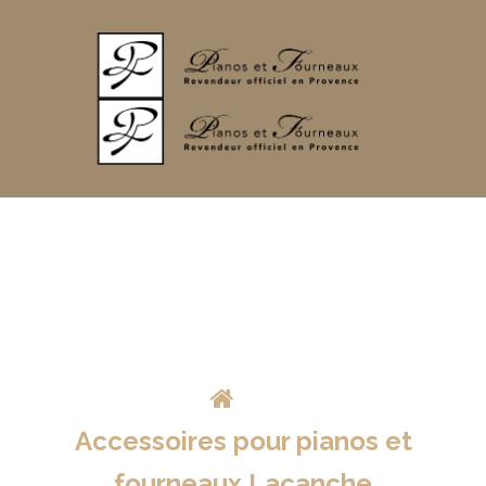
>
Accessoires pour pianos et
fourneaux Lacanche