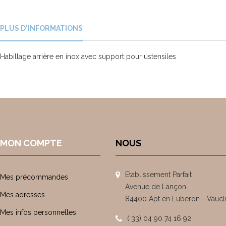
PLUS D'INFORMATIONS
Habillage arrière en inox avec support pour ustensiles
MON COMPTE
NOUS
Etablissement Parfait
Mes précommandes
Avenue de Lançon
Mes adresses
84400 Apt en Luberon - Vaucl
Mes infos personnelles
( 33) 04 90 74 16 92