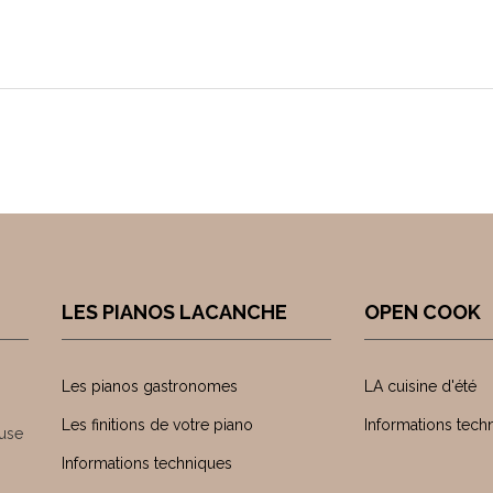
LES PIANOS LACANCHE
OPEN COOK
Les pianos gastronomes
LA cuisine d'été
Les finitions de votre piano
Informations tech
use
Informations techniques