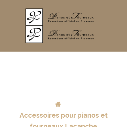
>
Accessoires pour pianos et
fourneaux Lacanche