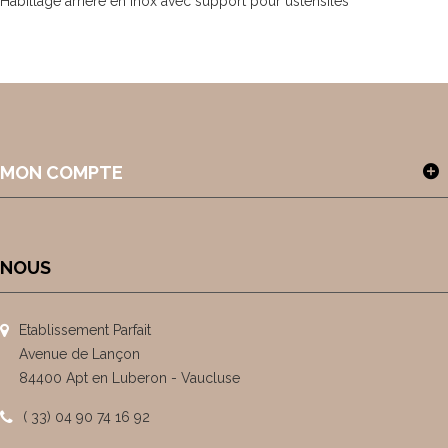
Habillage arrière en inox avec support pour ustensiles
MON COMPTE
NOUS
Etablissement Parfait
Avenue de Lançon
84400 Apt en Luberon - Vaucluse
( 33) 04 90 74 16 92